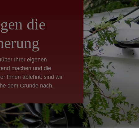
gen die
herung
nüber Ihrer eigenen
tend machen und die
r Ihnen ablehnt, sind wir
üche dem Grunde nach.